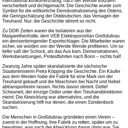
international konkurrenzfähig, nach der Wende trotzdem
verscherbelt und dichtgemacht. Die Geschichte wurde zum
Symbol für die willkürliche Deindustrialisierung des Ostens,
die Geringschätzung der Ostdeutschen, das Versagen der
Treuhand. Nur: die Geschichte stimmt so nicht.
Zu DDR Zeiten waren die Isolatoren aus der
Margarethenhütte, dem VEB Elektroporzellan Großdubrau
ein devisenbringender Exportschlager. Die Mitarbeiter waren
sicher, sie würden von der Wende Wende profitieren. Um so
tiefer saß der Schock, als das Aus kam. Demonstrationen,
Werksbesetzungen, Protestfahrten nach Bonn – nichts half.
Zwanzig Jahre später skandalisierte die sächsische
Staatsministerin Petra Köpping die Geschichte. Ein Käufer
aus dem Westen habe die Fabrik für eine Mark von der
Treuhand gekauft und die Maschinen bei Nacht und Nebel
abtransportieren lassen. Nichts davon stimmt. Detlef
Scheunert, der einzige Ostler unter den Treuhanddirektoren
meint: Die Abwicklung war alternativlos, und die
Skandalisierung hilft nur denen, die einen Sündenbock
suchen.
Die Menschen in Großdubrau gründeten einen Verein –
zuerst in der Hoffnung, ihre Fabrik zu retten, später um zu
bewahren, was nach der Abwicklung davon übrig war. Sie