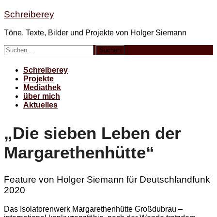
Zum
Schreiberey
Inhalt
springen
Töne, Texte, Bilder und Projekte von Holger Siemann
Suchen
nach:
Schreiberey
Projekte
Mediathek
über mich
Aktuelles
„Die sieben Leben der
Margarethenhütte“
Feature von Holger Siemann für Deutschlandfunk
2020
Das Isolatorenwerk Margarethenhütte Großdubrau –